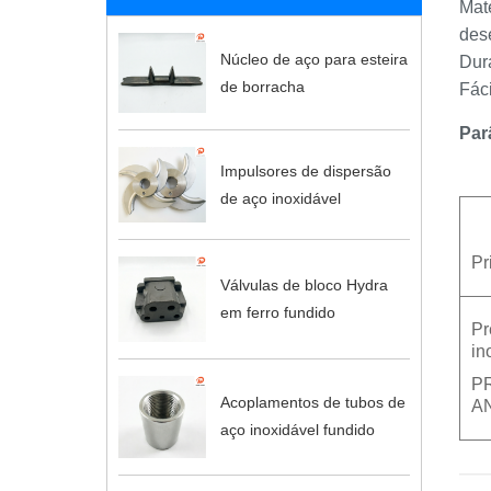
Mate
des
Núcleo de aço para esteira
Durá
de borracha
Fáci
Par
Impulsores de dispersão
de aço inoxidável
Pr
Válvulas de bloco Hydra
em ferro fundido
Pr
in
P
Acoplamentos de tubos de
A
aço inoxidável fundido