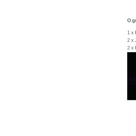
O g
1 x
2 x
2 x 