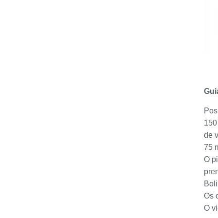
Gui
Pos
150
de v
75 m
O pi
pren
Bol
Os o
O v