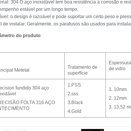
rial: 304 O aço inoxidável tem boa resistência à corrosão e r
empenho estável por um longo tempo.
vel: o design é razoável e pode suportar um certo peso e pressã
l de instalar: Geralmente, os parafusos são usados para instala
âmetro do produto
Espessura
Tratamento de
de vidro
incipal Metetal
superfície
1.PSS
ecision fundido 304 aço
1. 10mm
oxidável
2.sss
2. 12mm
RECISÃO FOLTA 316 AÇO
3.Black
3. 13,52 
NTECIMENTO
4.Gold