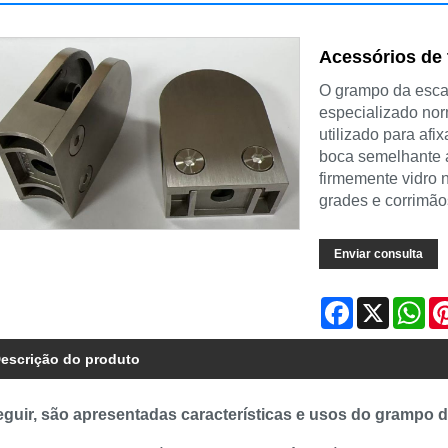
Acessórios de 
O grampo da escad
especializado nor
utilizado para af
boca semelhante 
firmemente vidro 
grades e corrimão
Enviar consulta
Facebook
X
Wh
escrição do produto
eguir, são apresentadas características e usos do grampo 