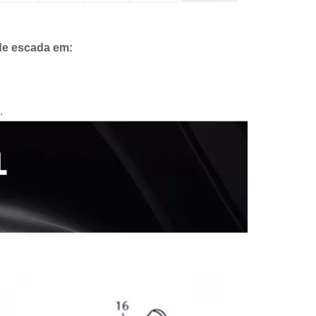
de escada em:
.