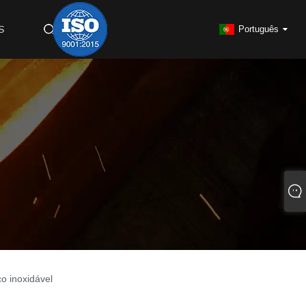
S
Português
ço inoxidável