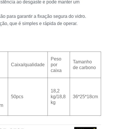
esistência ao desgaste e pode manter um
o para garantir a fixação segura do vidro.
ção, que é simples e rápida de operar.
Peso
Tamanho
Caixa/qualidade
por
de carbono
caixa
18,2
50pcs
kg/18,8
36*25*18cm
kg
mm